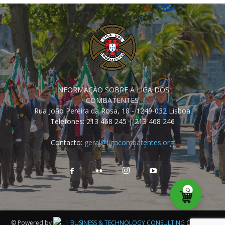
INFORMAÇÃO SOBRE A LIGA DOS
COMBATENTES
Rua João Pereira da Rosa, 18 - 1249-032 Lisboa
Telefones: 213 468 245 | 213 468 246
Contacto:
geral@ligacombatentes.org
0
© Powered by
| BUSINESS & TECHNOLOGY CONSULTING
Copyright