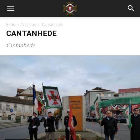
Início
Núcleos
Cantanhede
CANTANHEDE
Cantanhede