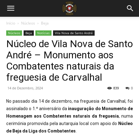
Início
Núcleos
Beja
Núcleos
Beja
Notícias
Vila Nova de Santo André
Núcleo de Vila Nova de Santo
André – Monumento aos
Combatentes naturais da
freguesia de Carvalhal
14 de Dezembro, 2024
839
0
No passado dia 14 de dezembro, na freguesia de Carvalhal, foi
assinalado o 1.º aniversário da
inauguração do Monumento de
Homenagem aos Combatentes naturais da freguesia
, numa
cerimónia promovida pela autarquia local com apoio do
Núcleo
de Beja da Liga dos Combatentes
.