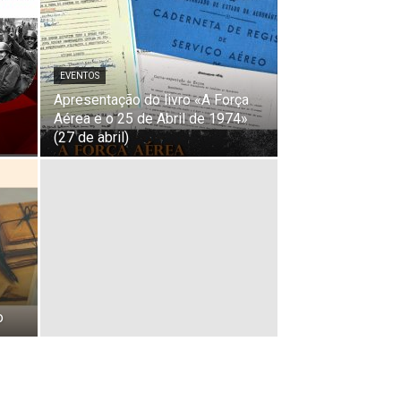
EVENTOS
Apresentação do livro «A Força
Aérea e o 25 de Abril de 1974»
(27 de abril)
o