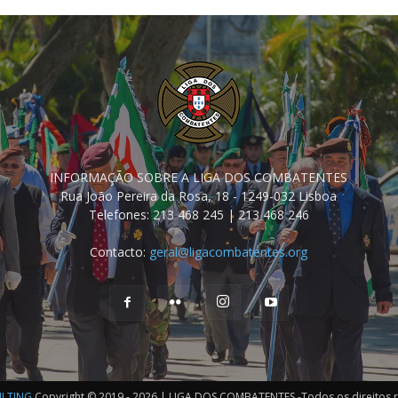
INFORMAÇÃO SOBRE A LIGA DOS COMBATENTES
Rua João Pereira da Rosa, 18 - 1249-032 Lisboa
Telefones: 213 468 245 | 213 468 246
Contacto:
geral@ligacombatentes.org
ULTING
Copyright © 2019 - 2026 | LIGA DOS COMBATENTES -Todos os direitos 