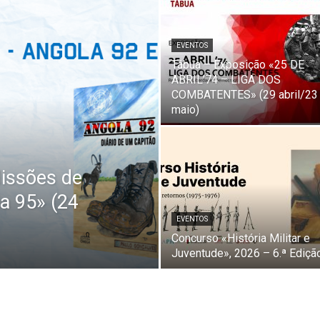
Combatentes
EVENTOS
Tábua – Exposição «25 DE
ABRIL’74 – LIGA DOS
COMBATENTES» (29 abril/23
maio)
Missões de
a 95» (24
EVENTOS
Concurso «História Militar e
Juventude», 2026 – 6.ª Ediçã