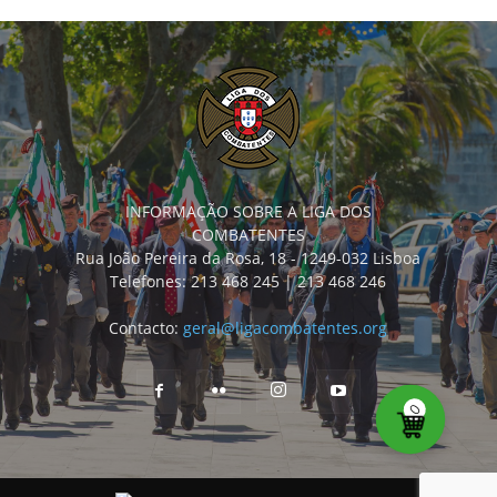
INFORMAÇÃO SOBRE A LIGA DOS
COMBATENTES
Rua João Pereira da Rosa, 18 - 1249-032 Lisboa
Telefones: 213 468 245 | 213 468 246
Contacto:
geral@ligacombatentes.org
0