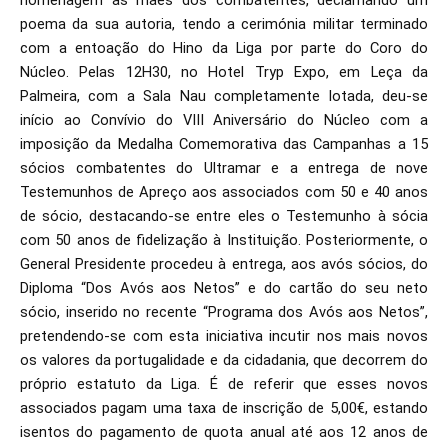
homenagem às mães dos combatentes, declamando um
poema da sua autoria, tendo a cerimónia militar terminado
com a entoação do Hino da Liga por parte do Coro do
Núcleo. Pelas 12H30, no Hotel Tryp Expo, em Leça da
Palmeira, com a Sala Nau completamente lotada, deu-se
início ao Convívio do VIII Aniversário do Núcleo com a
imposição da Medalha Comemorativa das Campanhas a 15
sócios combatentes do Ultramar e a entrega de nove
Testemunhos de Apreço aos associados com 50 e 40 anos
de sócio, destacando-se entre eles o Testemunho à sócia
com 50 anos de fidelização à Instituição. Posteriormente, o
General Presidente procedeu à entrega, aos avós sócios, do
Diploma “Dos Avós aos Netos” e do cartão do seu neto
sócio, inserido no recente “Programa dos Avós aos Netos”,
pretendendo-se com esta iniciativa incutir nos mais novos
os valores da portugalidade e da cidadania, que decorrem do
próprio estatuto da Liga. É de referir que esses novos
associados pagam uma taxa de inscrição de 5,00€, estando
isentos do pagamento de quota anual até aos 12 anos de