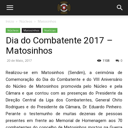
Início
Núcleos
Matosinhos
Núcleos
Matosinhos
Notícias
Dia do Combatente 2017 –
Matosinhos
20 de Maio, 2017
1108
0
Realizou-se em Matosinhos (Sendim), a cerimónia de
Comemoração do Dia do Combatente e do VIII Aniversário
do Núcleo de Matosinhos promovida pelo Núcleo e pela
Câmara e que contou com as presenças do Presidente da
Direção Central da Liga dos Combatentes, General Chito
Rodrigues e do Presidente da Câmara, Dr. Eduardo Pinheiro.
Perante o testemunho de muitas dezenas de pessoas
presentes em frente ao Memorial de Homenagem aos 70
combatentes do concelho de Matosinhos mortos na Guerra