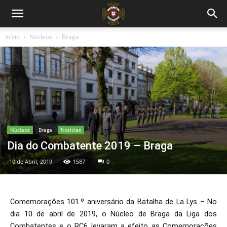
Início
Núcleos
Braga
Núcleos
Braga
Notícias
Dia do Combatente 2019 – Braga
10 de Abril, 2019
1587
0
Comemorações 101.º aniversário da Batalha de La Lys – No
dia 10 de abril de 2019, o Núcleo de Braga da Liga dos
Combatentes e o RC6 levaram a efeito as Comemorações