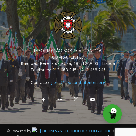
INFORMAÇÃO SOBRE A LIGA DOS
COMBATENTES
Rua João Pereira da Rosa, 18 - 1249-032 Lisboa
Telefones: 213 468 245 | 213 468 246
Contacto:
geral@ligacombatentes.org
0
© Powered by
| BUSINESS & TECHNOLOGY CONSULTING
Copyright