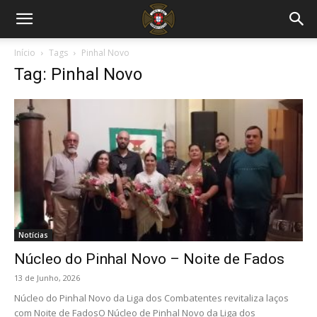
Início
Tags
Pinhal Novo
Tag: Pinhal Novo
Notícias
Núcleo do Pinhal Novo – Noite de Fados
13 de Junho, 2026
Núcleo do Pinhal Novo da Liga dos Combatentes revitaliza laços
com Noite de FadosO Núcleo de Pinhal Novo da Liga dos