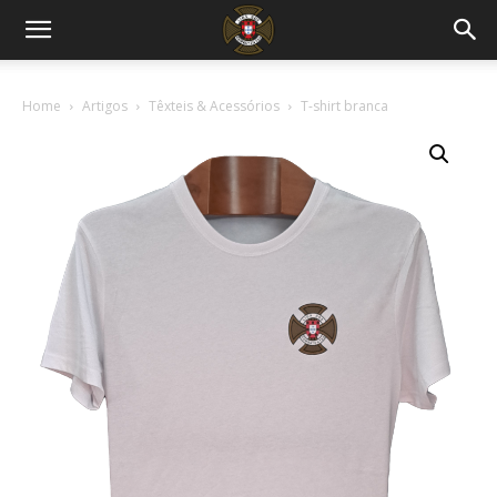
Home
Artigos
Têxteis & Acessórios
T-shirt branca