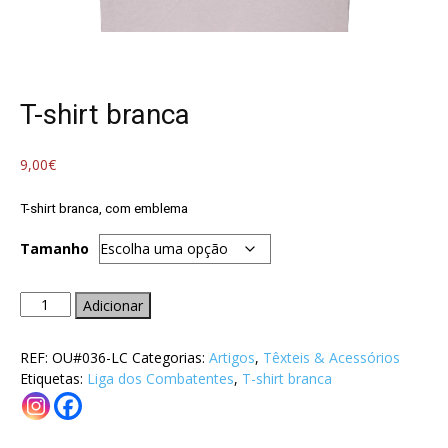
T-shirt branca
9,00
€
T-shirt branca, com emblema
Tamanho
Quantidade
Adicionar
de
T-
REF:
OU#036-LC
Categorias:
Artigos
,
Têxteis & Acessórios
shirt
Etiquetas:
Liga dos Combatentes
,
T-shirt branca
branca