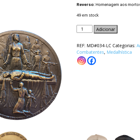
Rev
erso:
Homenagem aos mortos 
Combatentes
49 em stock
Quantidade
Adicionar
de
Medalha
REF:
MD#034-LC
Categorias:
A
do
Combatentes
,
Medalhística
65.º
aniversário
(1921-
1986)