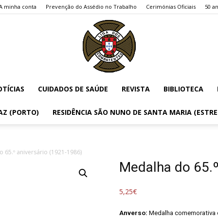
A minha conta
Prevenção do Assédio no Trabalho
Cerimónias Oficiais
50 an
TÍCIAS
CUIDADOS DE SAÚDE
REVISTA
BIBLIOTECA
Liga
AZ (PORTO)
RESIDÊNCIA SÃO NUNO DE SANTA MARIA (ESTR
 65.º aniversário (1921-1986)
Medalha do 65.º
dos
5,25
€
Anverso:
Medalha comemorativa d