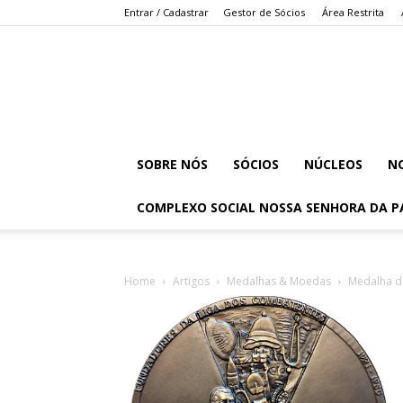
Entrar / Cadastrar
Gestor de Sócios
Área Restrita
SOBRE NÓS
SÓCIOS
NÚCLEOS
NO
COMPLEXO SOCIAL NOSSA SENHORA DA P
Home
Artigos
Medalhas & Moedas
Medalha do