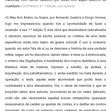
crueldade.».
Do Prefácio à 1.ª Edição, Luís Queirós
«O Meu Avô Andou na Guerra, por Armando Queirós e Diogo Gomes,
logo me impressionou quando tive a oportunidade de fazer a
recensão à sua 1.ª edição. É uma obra que desobedece radicalmente
à estrutura canónica da escrita pessoal ou coletiva de uma dada
experiência vivida num teatro de guerra colonial. É uso e costume,
quando um autor fala de si ou se descreve a história de uma unidade
militar, seguir um fio diacrónico dando relevo à mina ou à emboscada,
o inferno das flagelações, a brutalidade dos corpos desfeitos; é uma
literatura cheia de mantras, imperam a solidão, as arrelias, a
inquietação dos patrulhamentos, o andar perdido na mata durante a
operação, a sede, aquela sede abominável que podia levar o
combatente a atos desvairados. Ora, o dever de memória a que se
propõem estes dois autores, socorrendo-se de um relato delicado,
onde não são necessárias aquelas bravas interjeições, quaisquer
assassinatos de caráter ou ajustes de contas, é o desfiar em modos
aprazíveis de como se juntaram umas centenas de mancebos que