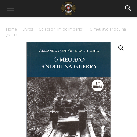
Home
Livros
Coleção "Fim do Império"
O meu avô andou na
guerra