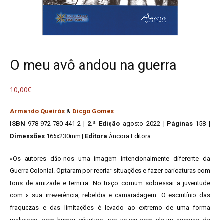
O meu avô andou na guerra
10,00
€
Armando Queirós
&
Diogo Gomes
ISBN
978-972-780-441-2 |
2.ª
Edição
agosto 2022 |
Páginas
158 |
Dimensões
165x230mm |
Editora
Âncora Editora
«Os autores dão-nos uma imagem intencionalmente diferente da
Guerra Colonial. Optaram por recriar situações e fazer caricaturas com
tons de amizade e ternura. No traço comum sobressai a juventude
com a sua irreverência, rebeldia e camaradagem. O escrutínio das
fraquezas e das limitações é levado ao extremo de uma forma
maliciosa, com humor cáustico, por vezes com algum assomo de