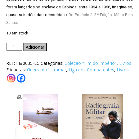
foram lançados no enclave de Cabinda, entre 1964 e 1966, imagine-se,
quase seis décadas decorridas.»
Do Prefácio à 2.ª Edição, Mário Beja
Santos
10 em stock
Quantidade
Adicionar
de
O
REF:
FI#0035-LC
Categorias:
Coleção "Fim do Império"
,
Livros
meu
Etiquetas:
Guerra do Ultramar
,
Liga dos Combatentes
,
Livros
avô
andou
na
guerra