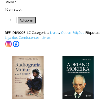
lacuna.»
10 em stock
Quantidade
Adicionar
de
Um
REF:
DI#0003-LC
Categorias:
Livros
,
Outras Edições
Etiquetas:
Militar
Liga dos Combatentes
,
Livros
na
Política