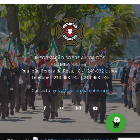
INFORMAÇÃO SOBRE A LIGA DOS
COMBATENTES
Rua João Pereira da Rosa, 18 - 1249-032 Lisboa
Telefones: 213 468 245 | 213 468 246
Contacto:
geral@ligacombatentes.org
0