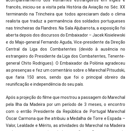
acompanhamento dos visitantes estrangeiros em inglês e
francês, iniciou-se a visita pela História da Aviação no Séc. XX
terminando na Trincheira que todos apreciaram dado o clima
realista que traduz a permanência dos soldados portugueses
nas trincheiras da Flandres. Na Sala Aljubarrota, a exposição foi
aberta depois dos discursos do Embaixador – Jacek Kisielewski
e do Majo-general Fernando Aguda, Vice-presidente da Direção
Central da Liga dos Combatentes (devido à ausência no
estrangeiro do Presidente da Liga dos Combatentes, Tenente-
general Chito Rodrigues). O Embaixador da Polónia agradeceu
as presenças e fez um comentário sobre o Marechal Pitsudski,
que faria 150 anos, sendo que foi o principal obreiro da
reunificação e independência do seu país.
Após a projeção do filme que mostrou a passagem do Marechal
pela Ilha da Madeira por um período de 3 meses, o encontro
com o então Presidente da República de Portugal Marechal
Óscar Carmona que lhe atribuiu a Medalha de Torre e Espada –
Valor, Lealdade e Mérito, as atividades do Marechal na Madeira