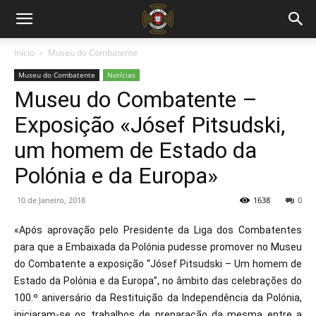
Início
Museu do Combatente
Museu do Combatente
Notícias
Museu do Combatente –
Exposição «Jósef Pitsudski,
um homem de Estado da
Polónia e da Europa»
10 de Janeiro, 2018
1638
0
«Após aprovação pelo Presidente da Liga dos Combatentes
para que a Embaixada da Polónia pudesse promover no Museu
do Combatente a exposição “Jósef Pitsudski – Um homem de
Estado da Polónia e da Europa”, no âmbito das celebrações do
100.º aniversário da Restituição da Independência da Polónia,
iniciaram-se os trabalhos de preparação da mesma entre a