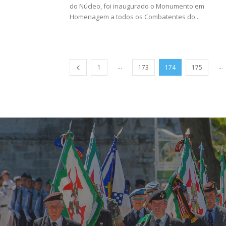
do Núcleo, foi inaugurado o Monumento em
Homenagem a todos os Combatentes do...
...
...
1
173
174
175