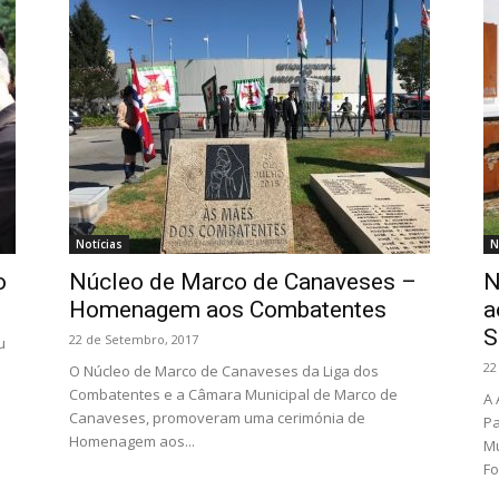
Notícias
N
o
Núcleo de Marco de Canaveses –
N
Homenagem aos Combatentes
a
S
22 de Setembro, 2017
u
22
O Núcleo de Marco de Canaveses da Liga dos
Combatentes e a Câmara Municipal de Marco de
A 
Canaveses, promoveram uma cerimónia de
Pa
Homenagem aos...
Mu
Fo