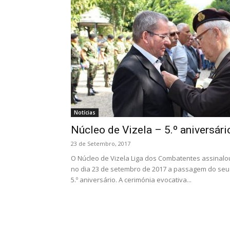
Notícias
Núcleo de Vizela – 5.º aniversári
23 de Setembro, 2017
O Núcleo de Vizela Liga dos Combatentes assinalo
no dia 23 de setembro de 2017 a passagem do seu
5.º aniversário. A cerimónia evocativa...