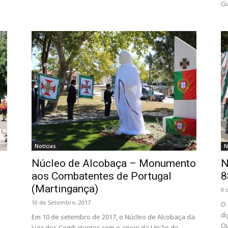
Gu
Notícias
N
Núcleo de Alcobaça – Monumento
N
aos Combatentes de Portugal
8
(Martingança)
9 
10 de Setembro, 2017
O 
di
Em 10 de setembro de 2017, o Núcleo de Alcobaça da
Ou
Liga dos Combatentes com o apoio da União de