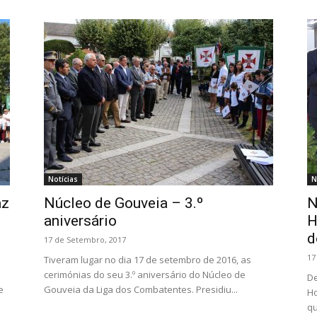
Notícias
N
az
Núcleo de Gouveia – 3.º
N
aniversário
H
d
17 de Setembro, 2017
17
Tiveram lugar no dia 17 de setembro de 2016, as
cerimónias do seu 3.º aniversário do Núcleo de
De
e
Gouveia da Liga dos Combatentes. Presidiu...
H
qu