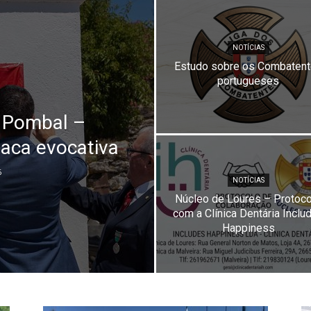
Combatentes
NOTÍCIAS
Estudo sobre os Combaten
portugueses
| Pombal –
aca evocativa
6
NOTÍCIAS
Núcleo de Loures – Protoco
com a Clínica Dentária Inclu
Happiness